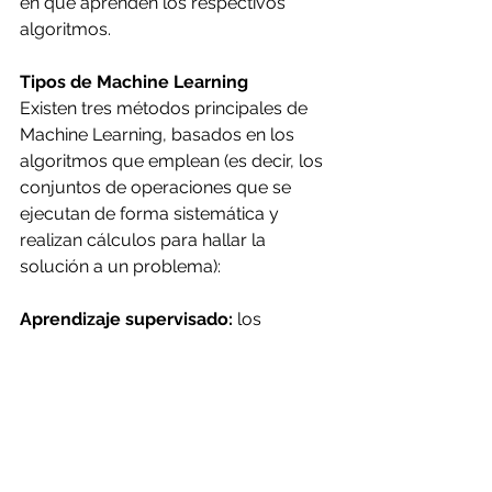
en que aprenden los respectivos 
algoritmos. 
Tipos de Machine Learning
Existen tres métodos principales de 
Machine Learning, basados en los 
algoritmos que emplean (es decir, los 
conjuntos de operaciones que se 
ejecutan de forma sistemática y 
realizan cálculos para hallar la 
solución a un problema): 
Aprendizaje supervisado: 
los 
algoritmos deducen la información a 
partir de datos a los que se les han 
asignado valores. Estos datos sirven 
para entrenar un modelo, mientras 
que un segundo conjunto de datos 
de prueba, permite determinar hasta 