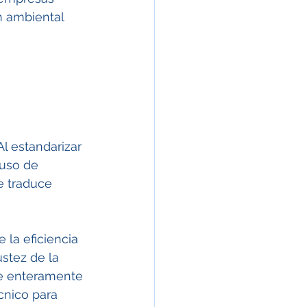
n ambiental 
l estandarizar 
uso de 
e traduce 
 la eficiencia 
stez de la 
e enteramente 
cnico para 