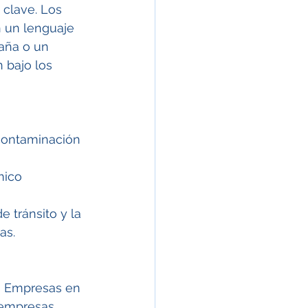
 clave. Los 
n un lenguaje 
aña o un 
 bajo los 
 contaminación 
mico 
e tránsito y la 
as.
s Empresas en 
 empresas 