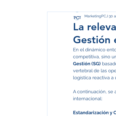
MarketingPCJ
30 a
La relev
Gestión e
En el dinámico ento
competitiva, sino u
Gestión (SG)
 basad
vertebral de las op
logística reactiva a
A continuación, se a
internacional:
Estandarización y 