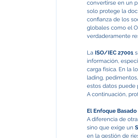
convertirse en un p
solo protege la doc
confianza de los s
globales como el O
verdaderamente resi
La 
ISO/IEC 27001
 
información, espec
carga física. En la 
lading, pedimentos, 
estos datos puede p
A continuación, pro
El Enfoque Basado 
A diferencia de otr
sino que exige un 
S
en la gestión de rie