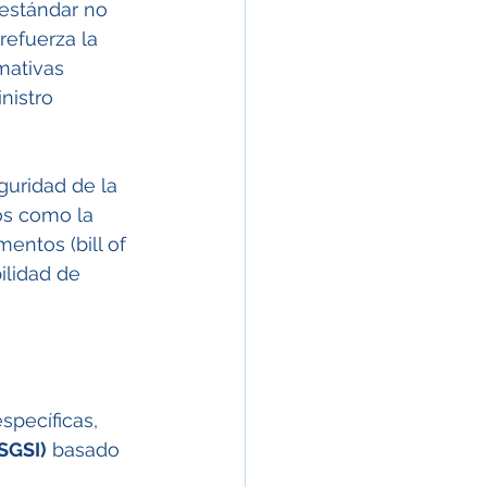
 estándar no 
refuerza la 
mativas 
nistro 
guridad de la 
os como la 
mentos (bill of 
ilidad de 
specíficas, 
SGSI)
 basado 