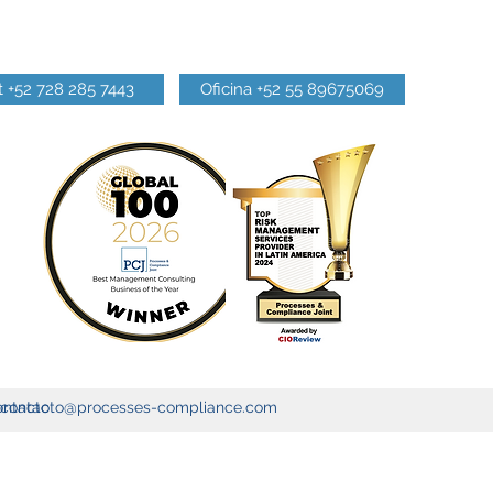
 +52 728 285 7443
Oficina +52 55 89675069
ntacto
contacto@processes-compliance.com