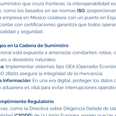
ministro que cruza fronteras, la interoperabilidad es
n, como los basados en las normas 
ISO
, proporciona
 empresa en México colabora con un puerto en Esp
contar con certificaciones garantiza que todos operan
calidad y seguridad.
gos en la Cadena de Suministro
acional está expuesta a amenazas constantes: robos,
ues o desastres naturales.
a:
 Implementar sistemas tipo OEA (Operador Econó
SO 28001 asegura la integridad de la mercancía.
a Información:
 En una era digital, proteger los datos d
duanera es vital para evitar interrupciones operativ
umplimiento Regulatorio
vas, como la Directiva sobre Diligencia Debida de la
ilidad (
CSDDD
) de la Unión Europea, exigen que las