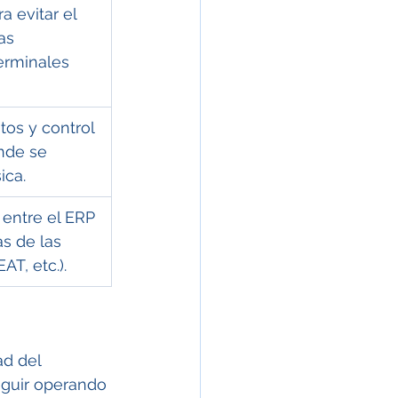
a evitar el 
as 
erminales 
os y control 
nde se 
ica.
entre el ERP 
s de las 
AT, etc.).
d del 
eguir operando 