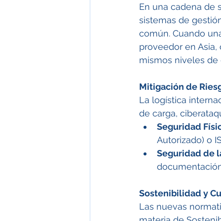
En una cadena de su
sistemas de gestió
común. Cuando una
proveedor en Asia, 
mismos niveles de 
Mitigación de Ries
La logística intern
de carga, ciberataq
Seguridad Físic
Autorizado) o I
Seguridad de l
documentación a
Sostenibilidad y C
Las nuevas normati
materia de Sostenib