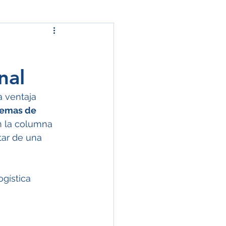
nal
a ventaja 
temas de 
n la columna 
tar de una 
ogística 