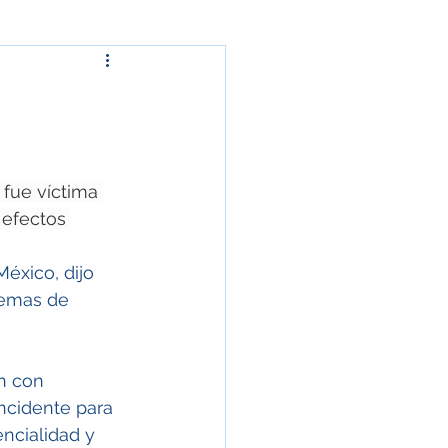
fue víctima 
 efectos 
éxico, dijo 
temas de 
n con 
ncidente para 
encialidad y 