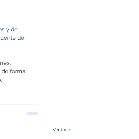
os y de 
idente de 
nes, 
o de forma 
. 
Ver todo