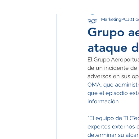
MarketingPCJ
21 o
Grupo a
ataque d
El Grupo Aeroportua
de un incidente de 
adversos en sus op
OMA, que administra
que el episodio est
información.
“El equipo de TI (T
expertos externos e
determinar su alcan