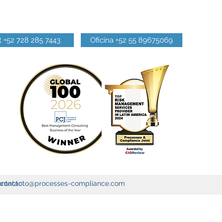
 +52 728 285 7443
Oficina +52 55 89675069
ntacto
contacto@processes-compliance.com