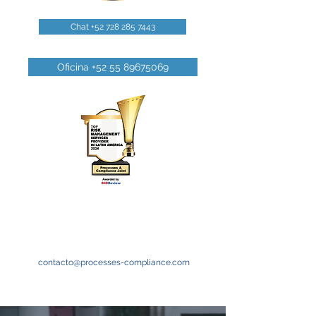
Chat +52 728 285 7443
Oficina +52 55 89675069
contacto@processes-compliance.com